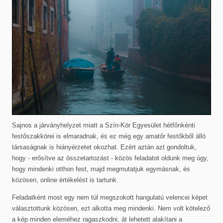
Sajnos a járványhelyzet miatt a Szín-Kör Egyesület hétfőnkénti
festőszakkörei is elmaradnak, és ez még egy amatőr festőkből álló
társaságnak is hiányérzetet okozhat. Ezért aztán azt gondoltuk,
hogy - erősítve az összetartozást - közös feladatot oldunk meg úgy,
hogy mindenki otthon fest, majd megmutatjuk egymásnak, és
közösen, online értékelést is tartunk.
Feladatként most egy nem túl megszokott hangulatú velencei képet
választottunk közösen, ezt alkotta meg mindenki. Nem volt kötelező
a kép minden eleméhez ragaszkodni, át lehetett alakítani a