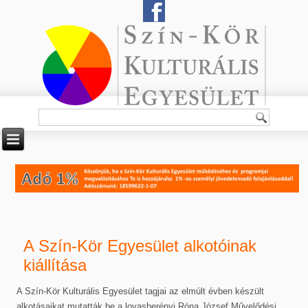
A Szín-Kör Egyesület alkotóinak
kiállítása
A Szín-Kör Kulturális Egyesület tagjai az elmúlt évben készült
alkotásaikat mutatták be a lovasberényi Róna József Művelődési