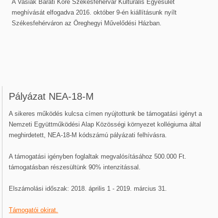
A Vasiak Baráti Köre Székesfehérvár Kulturális Egyesület
meghívását elfogadva 2016. október 9-én kiállításunk nyílt
Székesfehérváron az Öreghegyi Művelődési Házban.
Pályázat NEA-18-M
A sikeres működés kulcsa címen nyújtottunk be támogatási igényt a
Nemzeti Együttműködési Alap Közösségi környezet kollégiuma által
meghirdetett, NEA-18-M kódszámú pályázati felhívásra.
A támogatási igényben foglaltak megvalósításához 500.000 Ft.
támogatásban részesültünk 90% intenzitással.
Elszámolási időszak: 2018. április 1 - 2019. március 31.
Támogatói okirat.