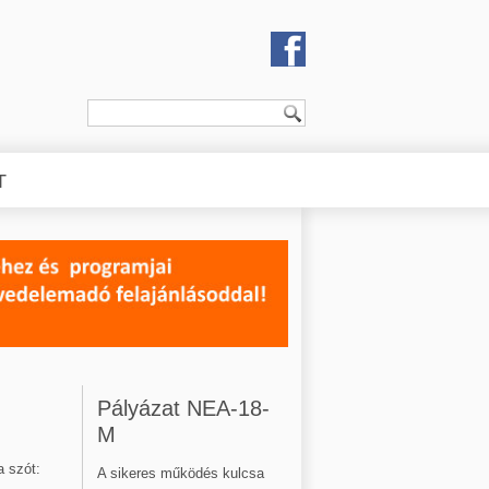
T
Pályázat NEA-18-
M
a szót:
A sikeres működés kulcsa