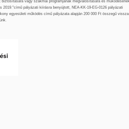
 biztosítására vagy szakmai programjának megvalósítására és működéséne
ás 2019."című pályázati kiírásra benyújtott, NEA-KK-19-EG-0126 pályázati
ékony egyesületi működés című pályázata alapján 200 000 Ft összegű vissz
ünk.