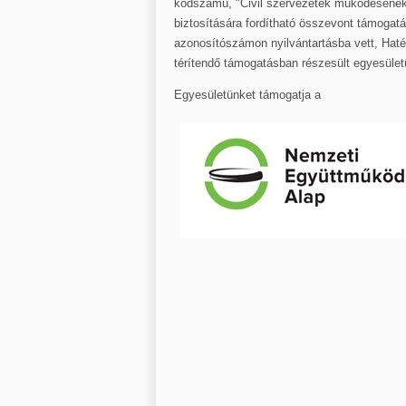
kódszámú, "Civil szervezetek működésének
biztosítására fordítható összevont támogat
azonosítószámon nyilvántartásba vett, Hat
térítendő támogatásban részesült egyesület
Egyesületünket támogatja a